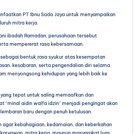
imanfaatkan PT Ibnu Sada Jaya untuk menyampaikan
ruh mitra kerja.
ni ibadah Ramadan, perusahaan tersebut
erta mempererat rasa kebersamaan.
n sebagai bentuk rasa syukur atas kesempatan
lasan, kesabaran, serta pengendalian diri selama
alam menyongsong kehidupan yang lebih baik ke
ktu yang tepat untuk saling memaafkan dan
“minal aidin walfa idzin” menjadi pengingat akan
lembaran baru dengan penuh ketulusan.
n agar kebahagiaan, kedamaian, dan keberkahan
 karyawan, mitra kerja, maupun masyarakat luas.